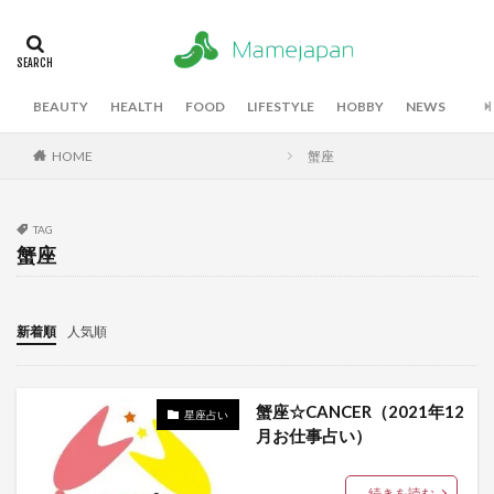
BEAUTY
HEALTH
FOOD
LIFESTYLE
HOBBY
NEWS
HOME
蟹座
TAG
蟹座
新着順
人気順
蟹座☆CANCER（2021年12
星座占い
月お仕事占い）
続きを読む