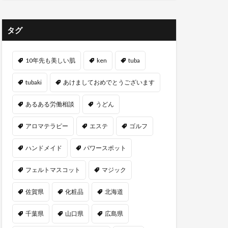
タグ
10年先も美しい肌
ken
tuba
tubaki
あけましておめでとうございます
あるある労働相談
うどん
アロマテラピー
エステ
ゴルフ
ハンドメイド
パワースポット
フェルトマスコット
マジック
佐賀県
化粧品
北海道
千葉県
山口県
広島県