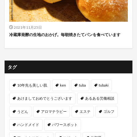
2021年11月25日
冷蔵庫発酵の生地のおかげ。毎朝焼きたてパンを食べています
タグ
10年先も美しい肌
ken
tuba
tubaki
あけましておめでとうございます
あるある労働相談
うどん
アロマテラピー
エステ
ゴルフ
ハンドメイド
パワースポット