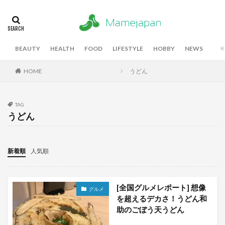
BEAUTY
HEALTH
FOOD
LIFESTYLE
HOBBY
NEWS
HOME
うどん
TAG
うどん
新着順
人気順
[全国グルメレポート] 想像
グルメ
を超えるデカさ！うどん和
助のごぼう天うどん