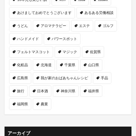
あけましておめでとうございます
あるある労働相談
うどん
アロマテラピー
エステ
ゴルフ
ハンドメイド
パワースポット
フェルトマスコット
マジック
佐賀県
化粧品
北海道
千葉県
山口県
広島県
我が家のおばあちゃんレシピ
手品
旅行
日本酒
神奈川県
福井県
福岡県
農業
アーカイブ