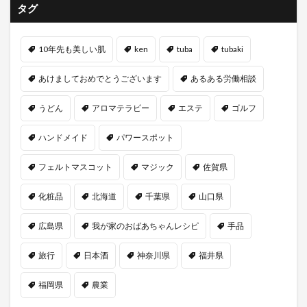
タグ
10年先も美しい肌
ken
tuba
tubaki
あけましておめでとうございます
あるある労働相談
うどん
アロマテラピー
エステ
ゴルフ
ハンドメイド
パワースポット
フェルトマスコット
マジック
佐賀県
化粧品
北海道
千葉県
山口県
広島県
我が家のおばあちゃんレシピ
手品
旅行
日本酒
神奈川県
福井県
福岡県
農業