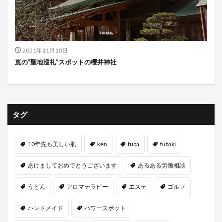
2021年11月10日
嵐の”聖地巡礼”スポットの櫻井神社
タグ
10年先も美しい肌
ken
tuba
tubaki
あけましておめでとうございます
あるある労働相談
うどん
アロマテラピー
エステ
ゴルフ
ハンドメイド
パワースポット