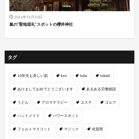
2021年11月10日
嵐の”聖地巡礼”スポットの櫻井神社
タグ
10年先も美しい肌
ken
tuba
tubaki
あけましておめでとうございます
あるある労働相談
うどん
アロマテラピー
エステ
ゴルフ
ハンドメイド
パワースポット
フェルトマスコット
マジック
佐賀県