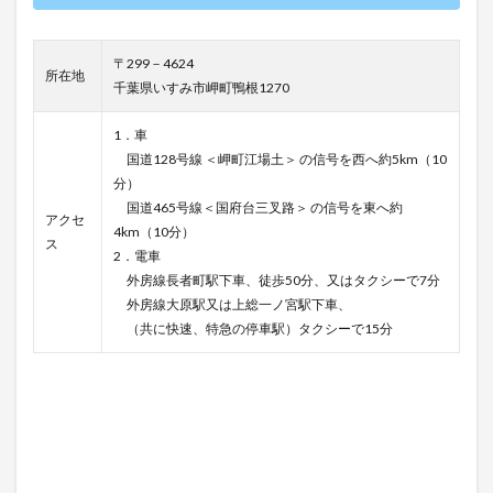
〒299－4624
所在地
千葉県いすみ市岬町鴨根1270
1．車
国道128号線 ＜岬町江場土＞ の信号を西へ約5km（10
分）
国道465号線＜国府台三叉路＞ の信号を東へ約
アクセ
4km（10分）
ス
2．電車
外房線長者町駅下車、徒歩50分、又はタクシーで7分
外房線大原駅又は上総一ノ宮駅下車、
（共に快速、特急の停車駅）タクシーで15分