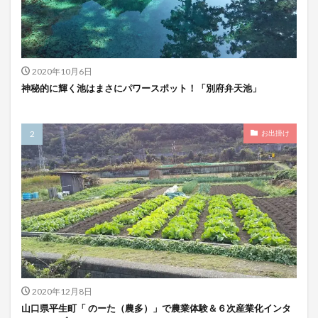
2020年10月6日
神秘的に輝く池はまさにパワースポット！「別府弁天池」
お出掛け
2020年12月8日
山口県平生町「 のーた（農多）」で農業体験＆６次産業化インタ