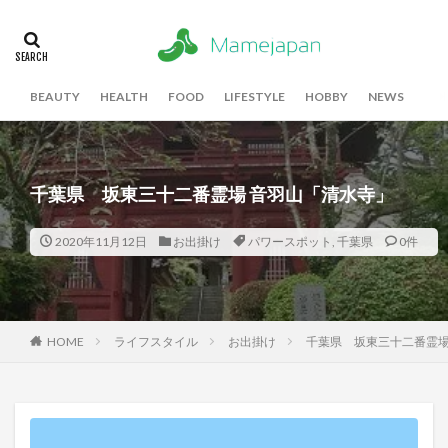
BEAUTY
HEALTH
FOOD
LIFESTYLE
HOBBY
NEWS
千葉県 坂東三十二番霊場 音羽山「清水寺」
2020年11月12日
お出掛け
パワースポット
,
千葉県
0件
HOME
ライフスタイル
お出掛け
千葉県 坂東三十二番霊場