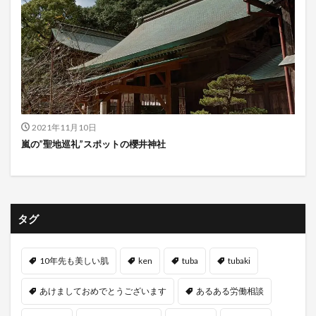
2021年11月10日
嵐の”聖地巡礼”スポットの櫻井神社
タグ
10年先も美しい肌
ken
tuba
tubaki
あけましておめでとうございます
あるある労働相談