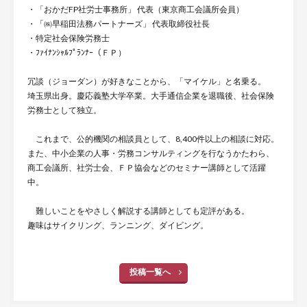
・「おかだFP社労士事務所」 代表（東京商工会議所会員）
・「㈱早稲田法務パートナーズ」 代表取締役社長
・特定社会保険労務士
・ﾌｧｲﾅﾝｼｬﾙﾌﾟﾗﾝﾅｰ（ＦＰ）
冗談（ジョーダン）が好きなことから、「マイケル」と名乗る。
埼玉県出身。慶応義塾大学卒業。大手通信企業を退職後、社会保険
労務士として独立。
これまで、公的機関の相談員として、8,400件以上の相談に対応。
また、中小企業の人事・労務コンサルティングを行なうかたわら、
商工会議所、社労士会、ＦＰ協会などのセミナー講師として活躍
中。
難しいことをやさしく解説する講師としても定評がある。
趣味はサイクリング、ランニング、ダイビング。
投稿一覧へ