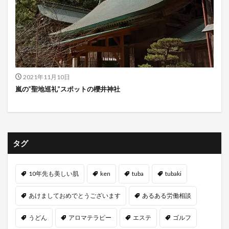
2021年11月10日
嵐の”聖地巡礼”スポットの櫻井神社
タグ
10年先も美しい肌
ken
tuba
tubaki
あけましておめでとうございます
あるある労働相談
うどん
アロマテラピー
エステ
ゴルフ