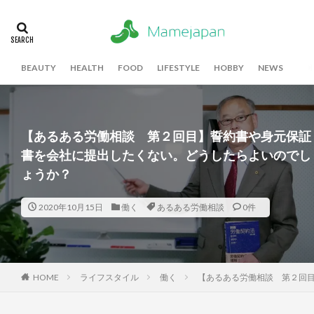
BEAUTY
HEALTH
FOOD
LIFESTYLE
HOBBY
NEWS
【あるある労働相談 第２回目】誓約書や身元保証
書を会社に提出したくない。どうしたらよいのでし
ょうか？
2020年10月15日
働く
あるある労働相談
0件
HOME
ライフスタイル
働く
【あるある労働相談 第２回