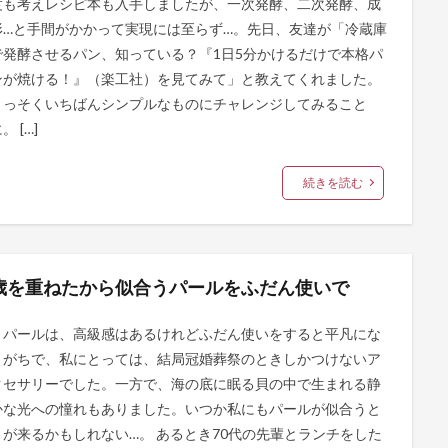
度も考えレシピ本も入手しましたが、一次発酵、二次発酵、成
形…と手間がかかって実現には至らず…。先日、友達が「冷蔵庫
で発酵させるパン、知っている？『1日5分かけるだけで本格パ
ンが焼ける！』（楽工社）を見てみて」と教えてくれました。
さっそくいちばんシンプルなものにチャレンジしてみること
。 […]
続きを読む
歳を重ねたから似合うパールをふだん使いで
パールは、高級感はあるけれどふだん使いをすると平凡にな
りがちで、私にとっては、結局冠婚葬祭のときしかつけないア
クセサリーでした。一方で、海の底に眠る貝の中で生まれる静
かな光への憧れもありました。いつか私にもパールが似合うと
きが来るかもしれない…。 あるとき70代の先輩とランチをした