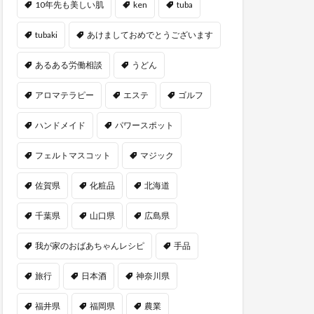
10年先も美しい肌
ken
tuba
tubaki
あけましておめでとうございます
あるある労働相談
うどん
アロマテラピー
エステ
ゴルフ
ハンドメイド
パワースポット
フェルトマスコット
マジック
佐賀県
化粧品
北海道
千葉県
山口県
広島県
我が家のおばあちゃんレシピ
手品
旅行
日本酒
神奈川県
福井県
福岡県
農業