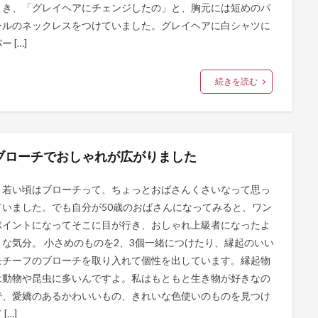
とき、「グレイヘアにチェンジしたの」と、胸元には短めのパ
ールのネックレスをつけていました。グレイヘアに白シャツに
ー […]
続きを読む
ブローチでおしゃれが広がりました
若い頃はブローチって、ちょっとおばさんくさいなって思っ
ていました。でも自分が50歳のおばさんになってみると、ワン
ポイントになってそこに目が行き、おしゃれ上級者になったよ
うな気分。 小さめのものを2、3個一緒につけたり、縁起のいい
モチーフのブローチを取り入れて個性を出しています。縁起物
は動物や昆虫に多いんですよ。私はもともと生き物が好きなの
で、愛嬌のあるかわいいもの、きれいな色使いのものを見つけ
 […]