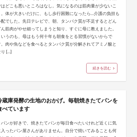
ではどこも悪いところはなし。気になるのは筋肉量が少ないこ
と。体が大きいだけに、もし歩行困難になったら…介護の負担も
心配でした。先日テレビで、朝、タンパク質が不足するとどん
どん筋肉がやせ細ってしまうと知り、すぐに母に教えました。
というのも、母はもう何十年も朝食をとる習慣がないからで
す。肉や魚などを食べるとタンパク質が分解されてアミノ酸と
り […]
続きを読む
冷蔵庫発酵の生地のおかげ。毎朝焼きたてパンを
食べています
パンが好きで、焼きたてパンが毎日食べたいけれど近くに気
に入ったパン屋さんがありません。自分で焼いてみることも何