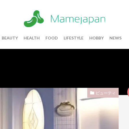
BEAUTY
HEALTH
FOOD
LIFESTYLE
HOBBY
NEWS
ビューティ