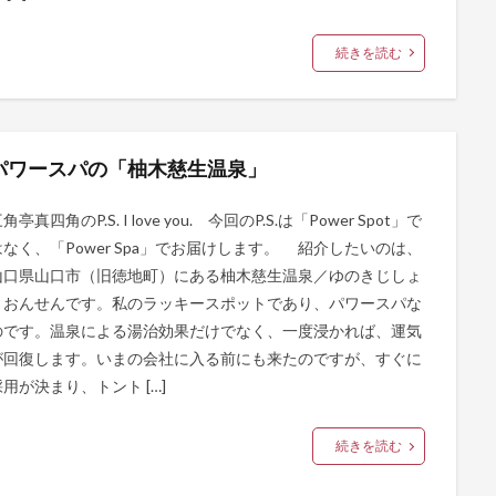
続きを読む
パワースパの「柚木慈生温泉」
角亭真四角のP.S. I love you. 今回のP.S.は「Power Spot」で
はなく、「Power Spa」でお届けします。 紹介したいのは、
山口県山口市（旧徳地町）にある柚木慈生温泉／ゆのきじしょ
うおんせんです。私のラッキースポットであり、パワースパな
のです。温泉による湯治効果だけでなく、一度浸かれば、運気
が回復します。いまの会社に入る前にも来たのですが、すぐに
採用が決まり、トント […]
続きを読む