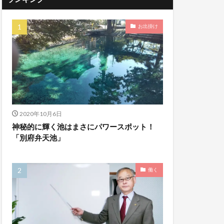
お出掛け
2020年10月6日
神秘的に輝く池はまさにパワースポット！
「別府弁天池」
働く