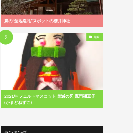
嵐の”聖地巡礼”スポットの櫻井神社
趣味
2021年 フェルトマスコット 鬼滅の刃 竈門禰豆子
(かまどねずこ)
ランキング